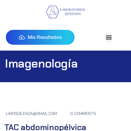
Mis Resultados
Imagenología
LAB1QUEZADA@GMAIL.COM
0 COMMENTS
TAC abdominopélvica