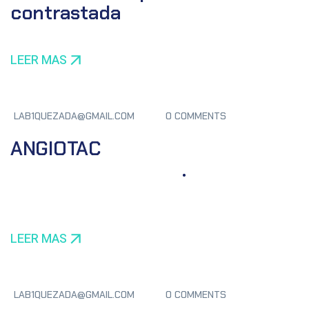
contrastada
LEER MAS
LAB1QUEZADA@GMAIL.COM
0 COMMENTS
ANGIOTAC⠀⠀⠀⠀⠀⠀⠀⠀⠀⠀⠀⠀⠀
⠀⠀⠀⠀⠀⠀⠀⠀⠀⠀⠀⠀.
LEER MAS
LAB1QUEZADA@GMAIL.COM
0 COMMENTS